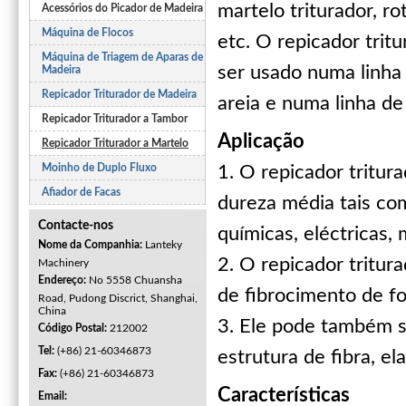
martelo triturador, ro
Acessórios do Picador de Madeira
Máquina de Flocos
etc. O repicador trit
Máquina de Triagem de Aparas de
ser usado numa linha
Madeira
Repicador Triturador de Madeira
areia e numa linha d
Repicador Triturador a Tambor
Aplicação
Repicador Triturador a Martelo
Moinho de Duplo Fluxo
1. O repicador tritur
Afiador de Facas
dureza média tais com
Contacte-nos
químicas, eléctricas, 
Nome da Companhia:
Lanteky
2. O repicador tritu
Machinery
Endereço:
No 5558 Chuansha
de fibrocimento de f
Road, Pudong Discrict, Shanghai,
China
3. Ele pode também 
Código Postal:
212002
Tel:
(+86) 21-60346873
estrutura de fibra, el
Fax:
(+86) 21-60346873
Características
Email: