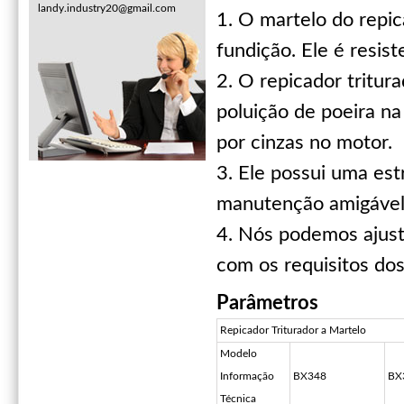
landy.industry20@gmail.com
1. O martelo do repic
fundição. Ele é resis
2. O repicador tritur
poluição de poeira n
por cinzas no motor.
3. Ele possui uma es
manutenção amigável
4. Nós podemos ajust
com os requisitos dos
Parâmetros
Repicador Triturador a Martelo
Modelo
Informação
BX348
BX
Técnica