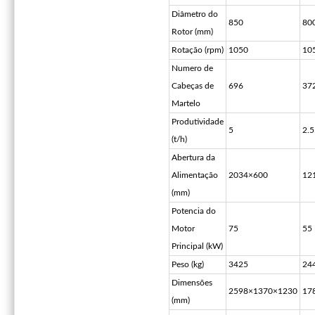
Diâmetro do
850
80
Rotor (mm)
Rotação (rpm)
1050
10
Numero de
Cabeças de
696
37
Martelo
Produtividade
5
2.5
(t/h)
Abertura da
Alimentação
2034×600
12
(mm)
Potencia do
Motor
75
55
Principal (kW)
Peso (kg)
3425
24
Dimensões
2598×1370×1230
17
(mm)